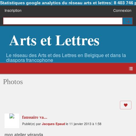
Statistiques google analytics du réseau arts et lettres: 8 403 74
Inscription
Connexion
Arts et Lettres
Photos
faussaire va...
Publié(e) par
Jacques Epaud
le 11 janvier 2013 à 1:58
mon atelier véranda