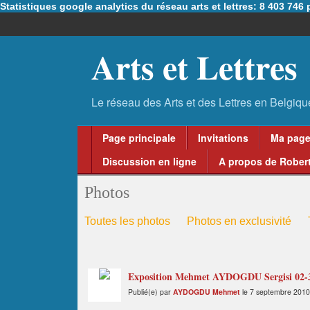
Statistiques google analytics du réseau arts et lettres: 8 403 74
Arts et Lettres
Page principale
Invitations
Ma pag
Discussion en ligne
A propos de Robert
Photos
Toutes les photos
Photos en exclusivité
Exposition Mehmet AYDOGDU Sergisi 02-30
Publié(e) par
AYDOGDU Mehmet
le 7 septembre 2010