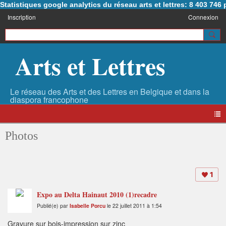
Statistiques google analytics du réseau arts et lettres: 8 403 74
Inscription
Connexion
Arts et Lettres
Photos
1
Expo au Delta Hainaut 2010 (1)recadre
Publié(e) par
Isabelle Porcu
le 22 juillet 2011 à 1:54
Gravure sur bois-impression sur zinc