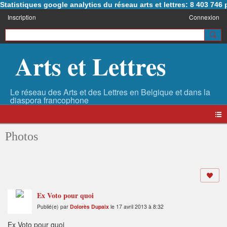
Statistiques google analytics du réseau arts et lettres: 8 403 74
Inscription
Connexion
Arts et Lettres
Photos
Ex Voto pour quoi
Publié(e) par
Dolorès Dupaix
le 17 avril 2013 à 8:32
Ex Voto pour quoi