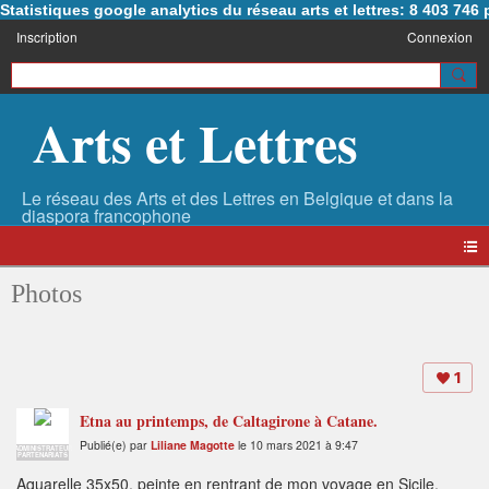
Statistiques google analytics du réseau arts et lettres: 8 403 74
Inscription
Connexion
Arts et Lettres
Photos
1
Etna au printemps, de Caltagirone à Catane.
Publié(e) par
Liliane Magotte
le 10 mars 2021 à 9:47
ADMINISTRATEUR
PARTENARIATS
Aquarelle 35x50, peinte en rentrant de mon voyage en Sicile,