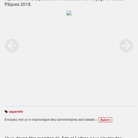
Pâques 2018.
aquarelle
B
ali
Envoyez-moi un e-mail lorsque des commentaires sont laissés –
Suivre
s
e
s
:
Vous devez être membre de Arts et Lettres pour ajouter des