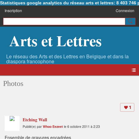
Statistiques google analytics du réseau arts et lettres: 8 403 74
Inscription
Connexion
Arts et Lettres
Photos
1
Etching Wall
Publié(e) par
Whoo Eezeet
le 6 octobre 2011 à 2:23
Ensemble de gravures encadrées