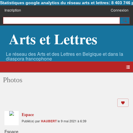
Statistiques google analytics du réseau arts et lettres: 8 403 74
Inscription
Connexion
Arts et Lettres
Photos
Espace
Publié(e) par
HAUBERT
le 9 mai 2021 à 6:39
Espace