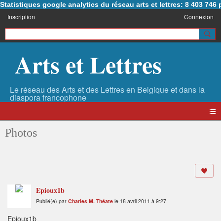
Statistiques google analytics du réseau arts et lettres: 8 403 74
Inscription
Connexion
Arts et Lettres
Photos
Epioux1b
Publié(e) par
Charles M. Théate
le 18 avril 2011 à 9:27
Epioux1b