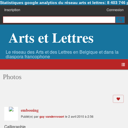
Statistiques google analytics du réseau arts et lettres: 8 403 74
Inscription
Connexion
Arts et Lettres
Photos
embossing
Publié(e) par
guy vandervvoort
le 2 avril 2010 à 2:56
Calligraphie