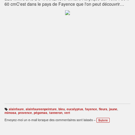
60 cmC'est dans le pays de Fayence que l'on peut découvrir
quelques petits villages perchés dont celui de Tanneron. De
décembre à Mars les collines de cette belle région sont couvertes
de mimosas cultivés ou sauvages. Des forêts entières nous
offrent une variété infinie de jaunes mais aussi de verts et de
bleus des eucalyptus. Chaque année des fêtes folkloriques
célèbrent dès Janvier la fleur d'or.
alainfaure
,
alainfaureenpeinture
,
bleu
,
eucalyptus
,
fayence
,
fleurs
,
jaune
,
B
mimosa
,
provence
,
pégomas
,
tanneron
,
vert
ali
s
Envoyez-moi un e-mail lorsque des commentaires sont laissés –
Suivre
e
s
: