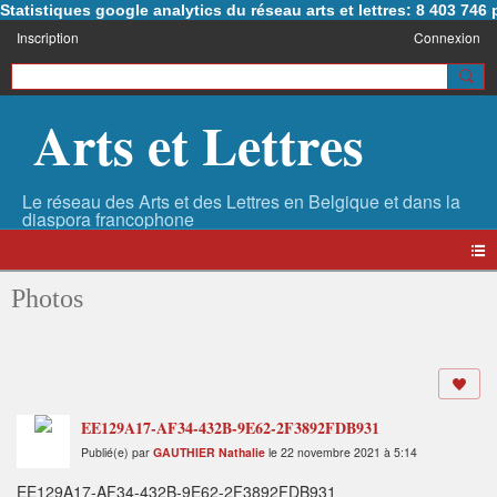
Statistiques google analytics du réseau arts et lettres: 8 403 74
Inscription
Connexion
Arts et Lettres
Photos
EE129A17-AF34-432B-9E62-2F3892FDB931
Publié(e) par
GAUTHIER Nathalie
le 22 novembre 2021 à 5:14
EE129A17-AF34-432B-9E62-2F3892FDB931