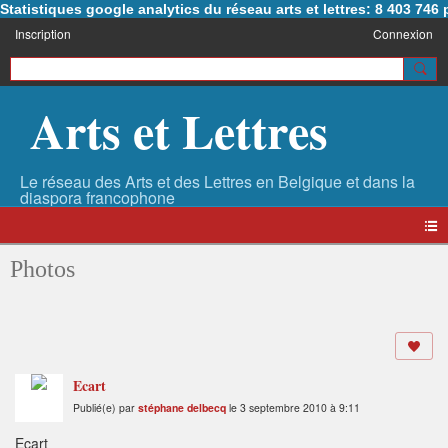
Statistiques google analytics du réseau arts et lettres: 8 403 74
Inscription
Connexion
Arts et Lettres
Photos
Ecart
Publié(e) par
stéphane delbecq
le 3 septembre 2010 à 9:11
Ecart