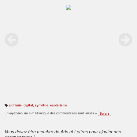
alchimie
,
digital
,
symétrie
,
ésotérisme
B
ali
Envoyez-moi un e-mail lorsque des commentaires sont laissés –
Suivre
s
e
s
:
Vous devez être membre de Arts et Lettres pour ajouter des
commentaires !