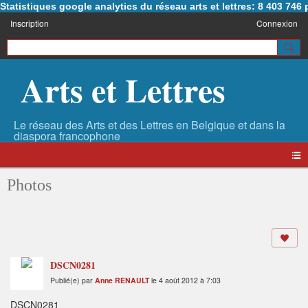
Statistiques google analytics du réseau arts et lettres: 8 403 74
Inscription
Connexion
Arts et Lettres
Photos
DSCN0281
Publié(e) par
Anne RENAULT
le 4 août 2012 à 7:03
DSCN0281