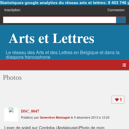
Statistiques google analytics du réseau arts et lettres: 8 403 74
Inscription
Connexion
Arts et Lettres
Photos
1
DSC_0047
Publié(e) par
Geneviève Montagné
le 5 décembre 2013 à 12:20
Lever de soleil sur Cordoba (Andalousie)Photo de mon