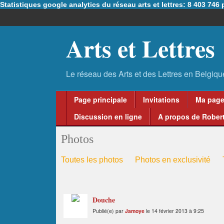
Statistiques google analytics du réseau arts et lettres: 8 403 74
Arts et Lettres
Page principale
Invitations
Ma pag
Discussion en ligne
A propos de Robert
Photos
Toutes les photos
Photos en exclusivité
Douche
Publié(e) par
Jamoye
le 14 février 2013 à 9:25