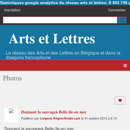
Statistiques google analytics du réseau arts et lettres: 8 403 74
Inscription
Connexion
Arts et Lettres
Photos
Donnant la sauvageà Belle-île-en mer
Publié(e) par
Limpens Régine/Sindia Lark
le 31 octobre 2010 à 6:13
Donnant la sauvageà Belle-île-en mer