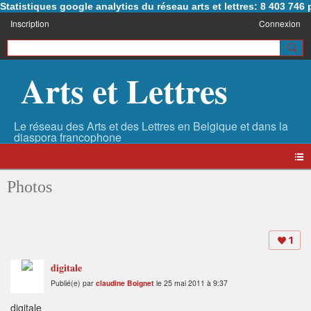
Statistiques google analytics du réseau arts et lettres: 8 403 74
Inscription
Connexion
Arts et Lettres
Photos
1
digitale
Publié(e) par
claudine Boignet
le 25 mai 2011 à 9:37
digitale