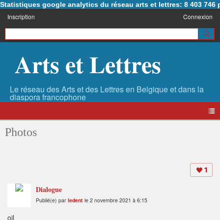
Statistiques google analytics du réseau arts et lettres: 8 403 74
Inscription
Connexion
Arts et Lettres
Photos
1
Dialogue
Publié(e) par
ledent
le 2 novembre 2021 à 6:15
oil