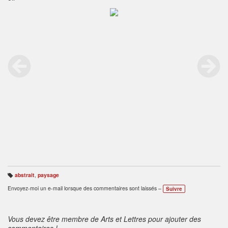
abstrait
,
paysage
B
ali
Envoyez-moi un e-mail lorsque des commentaires sont laissés –
Suivre
s
e
s
:
Vous devez être membre de Arts et Lettres pour ajouter des
commentaires !