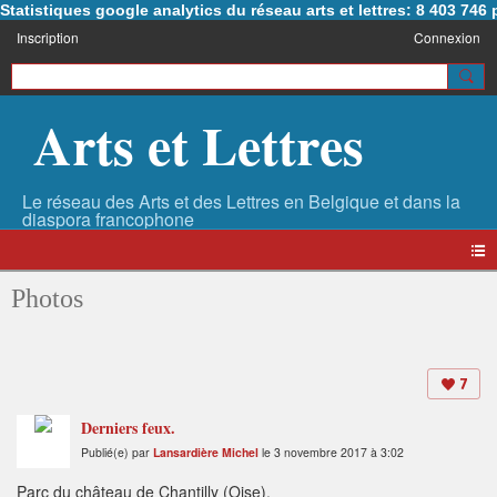
Statistiques google analytics du réseau arts et lettres: 8 403 74
Inscription
Connexion
Arts et Lettres
Photos
7
Derniers feux.
Publié(e) par
Lansardière Michel
le 3 novembre 2017 à 3:02
Parc du château de Chantilly (Oise).