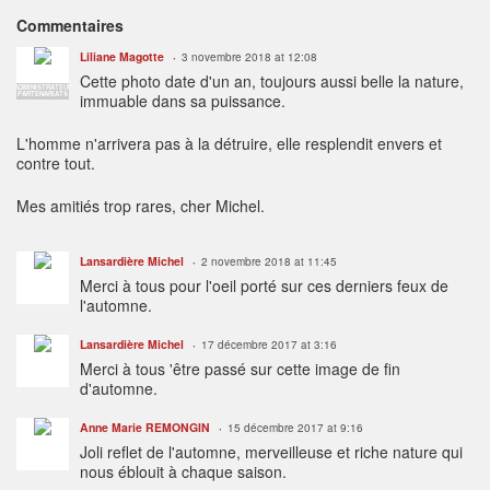
Commentaires
Liliane Magotte
3 novembre 2018 at 12:08
Cette photo date d'un an, toujours aussi belle la nature,
ADMINISTRATEUR
PARTENARIATS
immuable dans sa puissance.
L'homme n'arrivera pas à la détruire, elle resplendit envers et
contre tout.
Mes amitiés trop rares, cher Michel.
Lansardière Michel
2 novembre 2018 at 11:45
Merci à tous pour l'oeil porté sur ces derniers feux de
l'automne.
Lansardière Michel
17 décembre 2017 at 3:16
Merci à tous 'être passé sur cette image de fin
d'automne.
Anne Marie REMONGIN
15 décembre 2017 at 9:16
Joli reflet de l'automne, merveilleuse et riche nature qui
nous éblouit à chaque saison.