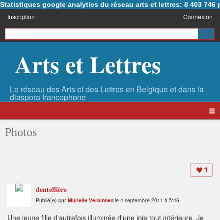
Statistiques google analytics du réseau arts et lettres: 8 403 74
Inscription
Connexion
Arts et Lettres
Photos
1
dentellière
Publié(e) par
Murielle Verbinnen
le 4 septembre 2011 à 5:46
Une jeune fille d'autrefois illuminée d'une joie tout intérieure. Je