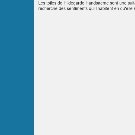
Les toiles de Hildegarde Handsaeme sont une suite 
recherche des sentiments qui l'habitent en qu'elle 
aux contours précis, dominés par la courbe, contras