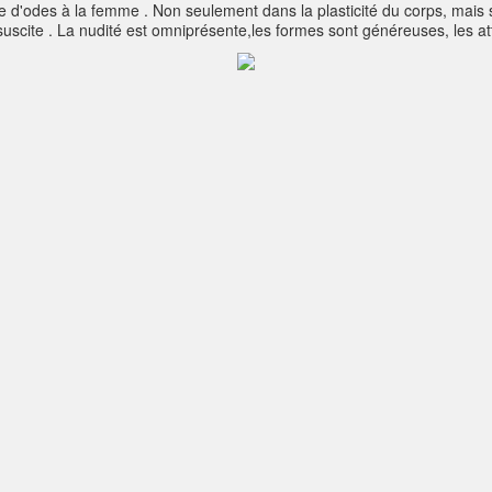
d'odes à la femme . Non seulement dans la plasticité du corps, mais su
suscite . La nudité est omniprésente,les formes sont généreuses, les at
tent avec les surfaces rectilignes du fond .