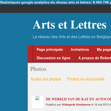
Statistiques google analytics du réseau arts et lettres: 8 403 74
Arts et Lettres
Page principale
Invitations
Ma pag
Discussion en ligne
A propos de Robert
Photos
Toutes les photos
Photos en exclusivité
DE WERELD VAN DE KAT EN AUTOC
Publié(e) par
Hildegarde Handsaeme
le 16 mai 2010 à