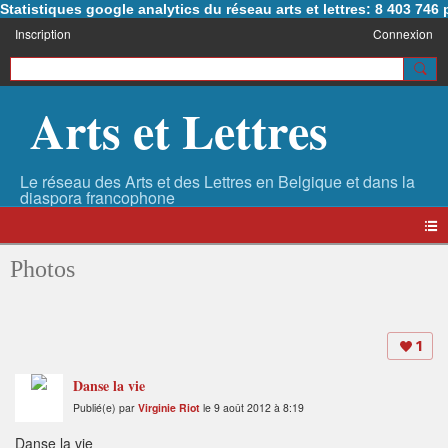
Statistiques google analytics du réseau arts et lettres: 8 403 74
Inscription
Connexion
Arts et Lettres
Photos
1
Danse la vie
Publié(e) par
Virginie Riot
le 9 août 2012 à 8:19
Danse la vie