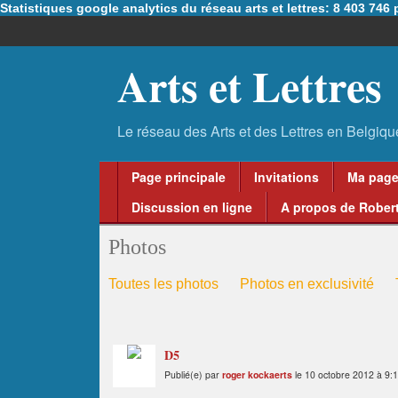
Statistiques google analytics du réseau arts et lettres: 8 403 74
Arts et Lettres
Page principale
Invitations
Ma pag
Discussion en ligne
A propos de Robert
Photos
Toutes les photos
Photos en exclusivité
D5
Publié(e) par
roger kockaerts
le 10 octobre 2012 à 9: