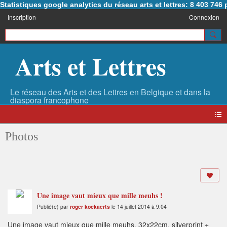
Statistiques google analytics du réseau arts et lettres: 8 403 74
Inscription
Connexion
Arts et Lettres
Photos
Une image vaut mieux que mille meuhs !
Publié(e) par
roger kockaerts
le 14 juillet 2014 à 9:04
Une image vaut mieux que mille meuhs, 32x22cm, silverprint +