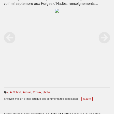
voir mi-septembre aux Forges d'Hadès, renseignements
:02/512.65.64
-
,
A.Robert
,
Actual
,
Press-
,
photo
B
ali
Envoyez-moi un e-mail lorsque des commentaires sont laissés –
Suivre
s
e
s
:
Vous devez être membre de Arts et Lettres pour ajouter des