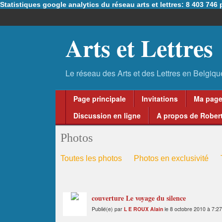
Statistiques google analytics du réseau arts et lettres: 8 403 74
Arts et Lettres
Page principale
Invitations
Ma pag
Discussion en ligne
A propos de Robert
Photos
Toutes les photos
Photos en exclusivité
couverture Le voyage du silence
Publié(e) par
L E ROUX Alain
le 8 octobre 2010 à 7:27