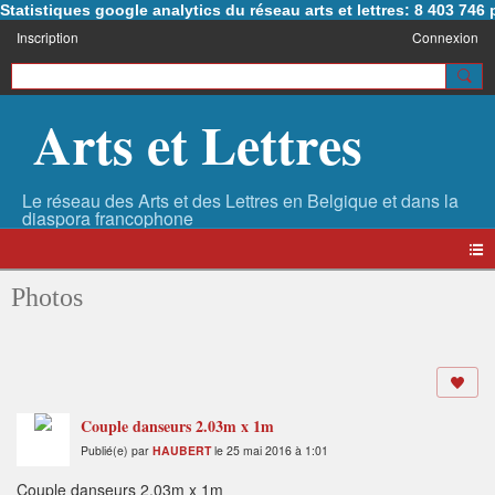
Statistiques google analytics du réseau arts et lettres: 8 403 74
Inscription
Connexion
Arts et Lettres
Photos
Couple danseurs 2.03m x 1m
Publié(e) par
HAUBERT
le 25 mai 2016 à 1:01
Couple danseurs 2.03m x 1m