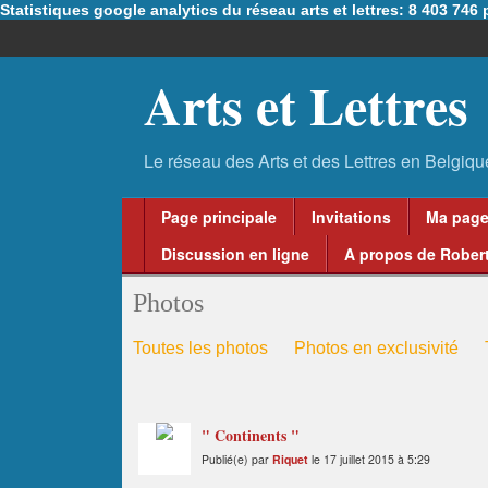
Statistiques google analytics du réseau arts et lettres: 8 403 74
Arts et Lettres
Page principale
Invitations
Ma pag
Discussion en ligne
A propos de Robert
Photos
Toutes les photos
Photos en exclusivité
" Continents "
Publié(e) par
Riquet
le 17 juillet 2015 à 5:29