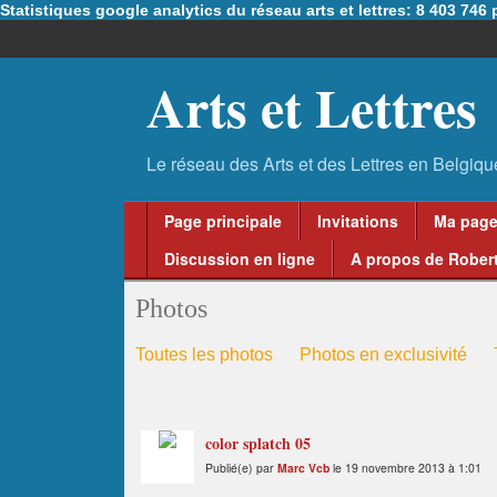
Statistiques google analytics du réseau arts et lettres: 8 403 74
Arts et Lettres
Page principale
Invitations
Ma pag
Discussion en ligne
A propos de Robert
Photos
Toutes les photos
Photos en exclusivité
color splatch 05
Publié(e) par
Marc Vcb
le 19 novembre 2013 à 1:01