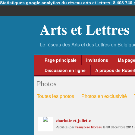
Statistiques google analytics du réseau arts et lettres: 8 403 74
Arts et Lettres
Page principale
Invitations
Ma pag
Discussion en ligne
A propos de Robert
Photos
Toutes les photos
Photos en exclusivité
charlotte et juliette
Publié(e) par
Françoise Moreau
le 30 décembre 2011 