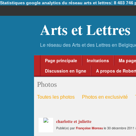
Statistiques google analytics du réseau arts et lettres: 8 403 74
Arts et Lettres
Page principale
Invitations
Ma pag
Discussion en ligne
A propos de Robert
Photos
Toutes les photos
Photos en exclusivité
charlotte et juliette
Publié(e) par
Françoise Moreau
le 30 décembre 2011 