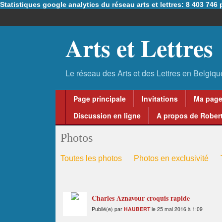
Statistiques google analytics du réseau arts et lettres: 8 403 74
Arts et Lettres
Page principale
Invitations
Ma pag
Discussion en ligne
A propos de Robert
Photos
Toutes les photos
Photos en exclusivité
Charles Aznavour croquis rapide
Publié(e) par
HAUBERT
le 25 mai 2016 à 1:09