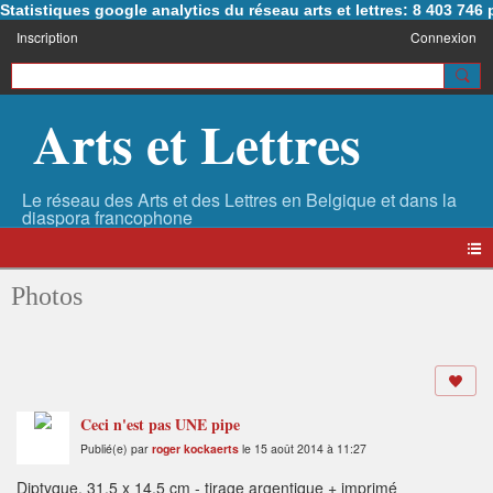
Statistiques google analytics du réseau arts et lettres: 8 403 74
Inscription
Connexion
Arts et Lettres
Photos
Ceci n'est pas UNE pipe
Publié(e) par
roger kockaerts
le 15 août 2014 à 11:27
Diptyque, 31,5 x 14,5 cm - tirage argentique + imprimé