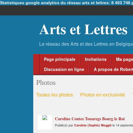
Statistiques google analytics du réseau arts et lettres: 8 403 74
Arts et Lettres
Page principale
Invitations
Ma pag
Discussion en ligne
A propos de Robert
Photos
Toutes les photos
Photos en exclusivité
Caroline Contes Touaregs Bourg le Roi
Publié(e) par
Caroline (Sophie) Megglé
le 14 septemb