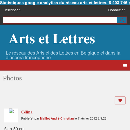
Statistiques google analytics du réseau arts et lettres: 8 403 74
Inscription
Connexion
Arts et Lettres
Photos
Célina
Publié(e) par
Maillot André Christian
le 7 février 2012 à 9:28
61 x 50 cm