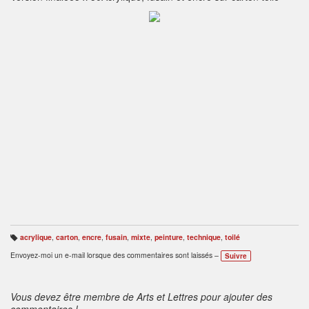
acrylique
,
carton
,
encre
,
fusain
,
mixte
,
peinture
,
technique
,
toilé
B
ali
Envoyez-moi un e-mail lorsque des commentaires sont laissés –
Suivre
s
e
s
:
Vous devez être membre de Arts et Lettres pour ajouter des
commentaires !