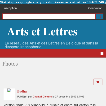
Statistiques google analytics du réseau arts et lettres: 8 403 74
Inscription
Connexion
Arts et Lettres
Photos
Budha
Publié(e) par
Chantal Dickers
le 27 décembre 2013 à 5:09
Version finale65 x 50Acrylique, fusain et encre sur carton toilé