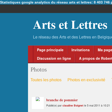
Statistiques google analytics du réseau arts et lettres: 8 403 74
Arts et Lettres
Page principale
Invitations
Ma pag
Discussion en ligne
A propos de Robert
Photos
Toutes les photos
Photos en exclusivité
branche de pommier
Publié(e) par
claudine Boignet
le 5 mai 2011 à 10:21