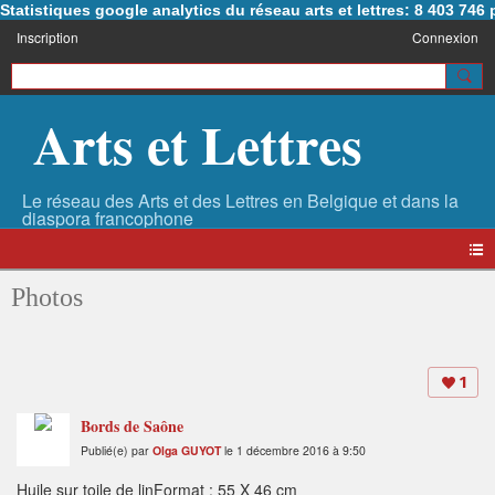
Statistiques google analytics du réseau arts et lettres: 8 403 74
Inscription
Connexion
Arts et Lettres
Photos
1
Bords de Saône
Publié(e) par
Olga GUYOT
le 1 décembre 2016 à 9:50
Huile sur toile de linFormat : 55 X 46 cm