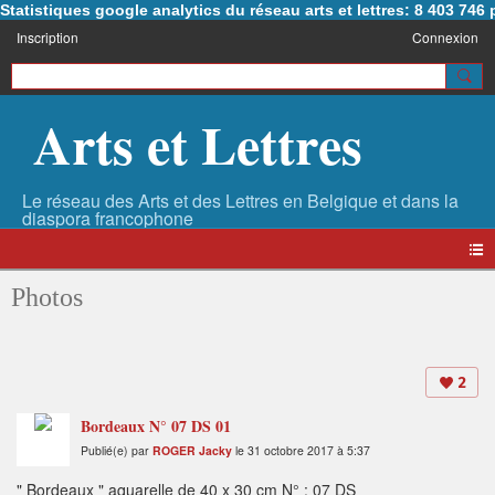
Statistiques google analytics du réseau arts et lettres: 8 403 74
Inscription
Connexion
Arts et Lettres
Photos
2
Bordeaux N° 07 DS 01
Publié(e) par
ROGER Jacky
le 31 octobre 2017 à 5:37
" Bordeaux " aquarelle de 40 x 30 cm N° : 07 DS