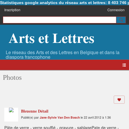
Statistiques google analytics du réseau arts et lettres: 8 403 74
Inscription
Connexion
Arts et Lettres
Photos
Bleuenne Détail
Publié(e) par
Jane-Sylvie Van Den Bosch
le 22 avril 2012 à 1:36
Pâte de verre - verre soufflé - gravure - sablagePate de verre -