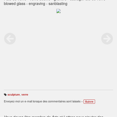
blowed glass - engraving - sanblasting
sculpture
,
verre
B
ali
Envoyez-moi un e-mail lorsque des commentaires sont laissés –
Suivre
s
e
s
:
Vous devez être membre de Arts et Lettres pour ajouter des