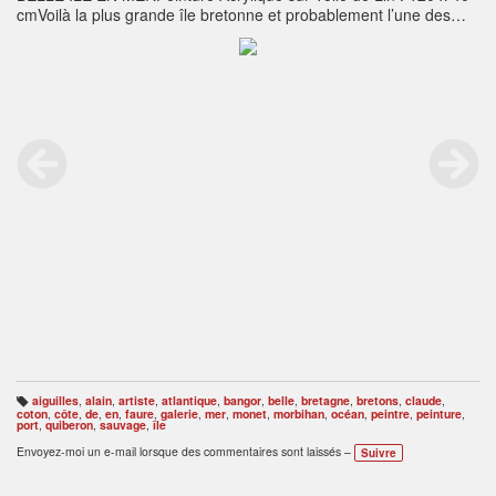
cmVoilà la plus grande île bretonne et probablement l’une des
plus remarquables par sa situation et la diversité de ses
paysages. C’est à Bangor, commune située sur la côte sauvage
de l’île, mais aussi très exposée aux vents du sud-ouest, que
nous trouvons le grand phare et les ‘’ Aiguilles de Port Coton ‘’
immortalisées par le prince des impressionnistes Claude Monet.
Nous sommes au cœur d’une nature magnifique car sereine et
authentique.
aiguilles
,
alain
,
artiste
,
atlantique
,
bangor
,
belle
,
bretagne
,
bretons
,
claude
,
B
coton
,
côte
,
de
,
en
,
faure
,
galerie
,
mer
,
monet
,
morbihan
,
océan
,
peintre
,
peinture
,
ali
port
,
quiberon
,
sauvage
,
île
s
e
Envoyez-moi un e-mail lorsque des commentaires sont laissés –
Suivre
s
: