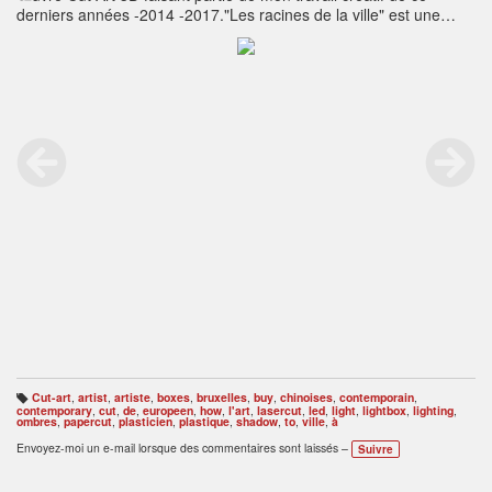
derniers années -2014 -2017."Les racines de la ville" est une
œuvre light-box (avec led's)La poésie, le surréalisme et la
fantaisie sont au rendez-vous.Inspiration indirecte de l'art de
paper-cut chinois ou des dessins animés de Michel Ocelot.Enjoy
Art.
http://www.radustefanpoleac.com
Cut-art
,
artist
,
artiste
,
boxes
,
bruxelles
,
buy
,
chinoises
,
contemporain
,
B
contemporary
,
cut
,
de
,
europeen
,
how
,
l'art
,
lasercut
,
led
,
light
,
lightbox
,
lighting
,
ali
ombres
,
papercut
,
plasticien
,
plastique
,
shadow
,
to
,
ville
,
à
s
e
Envoyez-moi un e-mail lorsque des commentaires sont laissés –
Suivre
s
: