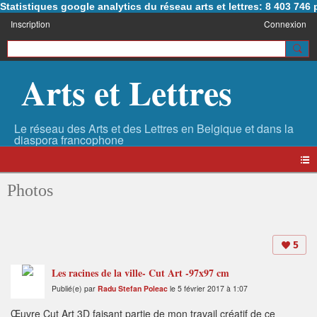
Statistiques google analytics du réseau arts et lettres: 8 403 74
Inscription
Connexion
Arts et Lettres
Photos
5
Les racines de la ville- Cut Art -97x97 cm
Publié(e) par
Radu Stefan Poleac
le 5 février 2017 à 1:07
Œuvre Cut Art 3D faisant partie de mon travail créatif de ce