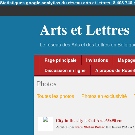
Statistiques google analytics du réseau arts et lettres: 8 403 74
Arts et Lettres
Page principale
Invitations
Ma pag
Discussion en ligne
A propos de Robert
Photos
Toutes les photos
Photos en exclusivité
City in the city l- Cut Art -65x90 cm
Publié(e) par
Radu Stefan Poleac
le 5 février 2017 à 1