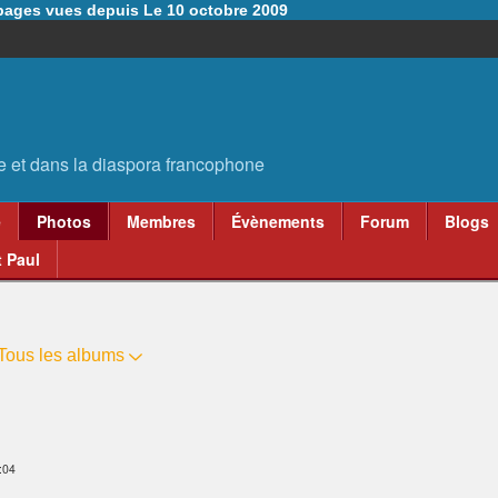
6 pages vues depuis Le 10 octobre 2009
e
Photos
Membres
Évènements
Forum
Blogs
 Paul
Tous les albums
:04