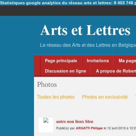
Statistiques google analytics du réseau arts et lettres: 8 403 74
Arts et Lettres
Page principale
Invitations
Ma pag
Discussion en ligne
A propos de Robert
Photos
Toutes les photos
Photos en exclusivité
autre non lieux bleu
Publié(e) par
ARGATTI Philippe
le 12 avril 2010 à 10: