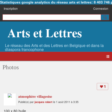
Statistiques google analytics du réseau arts et lettres: 8 403 74
Inscription
Connexion
Arts et Lettres
Photos
1
atmosphère villageoise
Publié(e) par
jacques robert
le 1 août 2011 à 3:35
100 x 80 huile