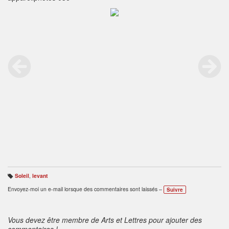
Soleil
,
levant
B
ali
Envoyez-moi un e-mail lorsque des commentaires sont laissés –
Suivre
s
e
s
:
Vous devez être membre de Arts et Lettres pour ajouter des
commentaires !