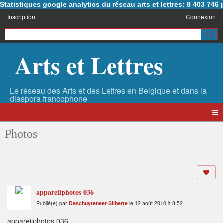
Statistiques google analytics du réseau arts et lettres: 8 403 74
Inscription
Connexion
Arts et Lettres
Photos
appareilphotos 036
Publié(e) par
Deschuyteneer Gilberte
le 12 août 2010 à 8:52
appareilphotos 036