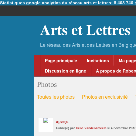
Statistiques google analytics du réseau arts et lettres: 8 403 74
Arts et Lettres
Page principale
Invitations
Ma pag
Discussion en ligne
A propos de Robert
Photos
Toutes les photos
Photos en exclusivité
aperçu
Publié(e) par
Irène Vandenameele
le 4 novembre 2010