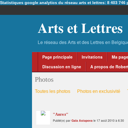
Statistiques google analytics du réseau arts et lettres: 8 403 74
Arts et Lettres
Page principale
Invitations
Ma pag
Discussion en ligne
A propos de Robert
Photos
Toutes les photos
Photos en exclusivité
"Ангел"
Publié(e) par
Gala Astapova
le 17 août 2010 à 6:30