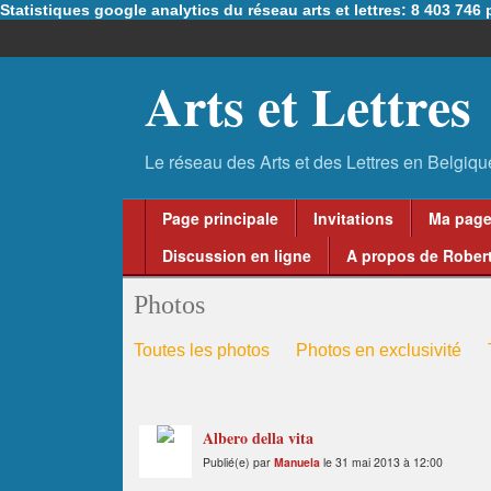
Statistiques google analytics du réseau arts et lettres: 8 403 74
Arts et Lettres
Page principale
Invitations
Ma pag
Discussion en ligne
A propos de Robert
Photos
Toutes les photos
Photos en exclusivité
Albero della vita
Publié(e) par
Manuela
le 31 mai 2013 à 12:00