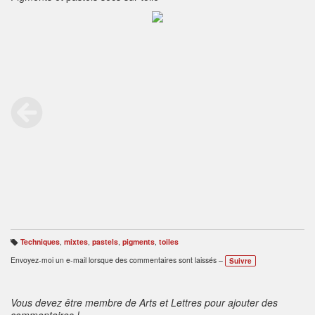
Techniques
,
mixtes
,
pastels
,
pigments
,
toiles
B
ali
Envoyez-moi un e-mail lorsque des commentaires sont laissés –
Suivre
s
e
s
:
Vous devez être membre de Arts et Lettres pour ajouter des
commentaires !