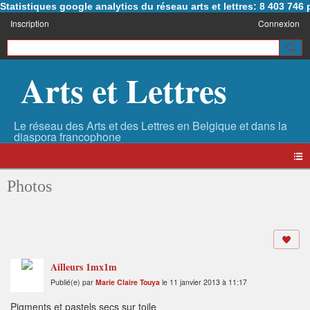
Statistiques google analytics du réseau arts et lettres: 8 403 74
Inscription
Connexion
Arts et Lettres
Photos
Ailleurs 1mx1m
Publié(e) par
Marie Claire Touya
le 11 janvier 2013 à 11:17
Pigments et pastels secs sur toile